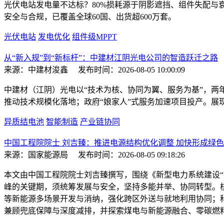
光伏电站发电量不达标？80%损耗源于阴影遮挡、组件失配与衰
安全与合规，已覆盖全球60国、出货超600万套。
光伏电站
发电优化
组件级MPPT
从“新入规”到“新标杆”：中建材江阴光电公司的智造跃迁之路
来源：中建材浚鑫
发布时间：2026-08-05 10:00:09
中建材（江阴）光电以“技术为核、协同为翼、服务为基”，两
推动技术规模化落地；政府“娘家人”式服务加速项目投产。展
异质结电池
智能制造
产业链协同
中国工程院院士 刘吉臻：推进电源结构优化调整 加快形成绿
来源：国家能源局
发布时间：2026-08-05 09:18:26
本文由中国工程院院士刘吉臻撰写，围绕《新型电力系统建设“
峰的关键期，须统筹发展与安全，坚持多能并举、协同转型。
等新能源多场景开发与消纳，强化跨区外送与就地利用协同；
兼顾兜底保障与深度减排，并探索煤电与新能源融合、零碳燃料