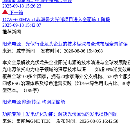
国家能源集团与中国中铁高层会谈
2025-09-18 15:26:23
下一篇
1GW+600MWh | 非洲最大光储项目进入全面施工阶段
2025-09-18 15:42:07
推荐新闻
​阳光电源：光伏行业龙头企业的技术纵深与全球布局全景解读
来源：咸宁新闻
发布时间：2026-08-06 15:40:08
本文全景解读光伏龙头企业阳光电源的技术演进与全球发展路
光电源依托电力电子领域的深厚技术纵深——如超99%逆变效
覆盖全球100多个国家，拥有20余家海外分支机构、520余
四级ESG治理体系及绿色运营实践（如79%绿色用电占比、3
型范本。（199字）
阳光电源
能源转型
构网型储能
功能专项｜发电优化功能：解决光伏80%的发电损耗问题
来源：集能易GNE TEK
发布时间：2026-08-05 16:42:58