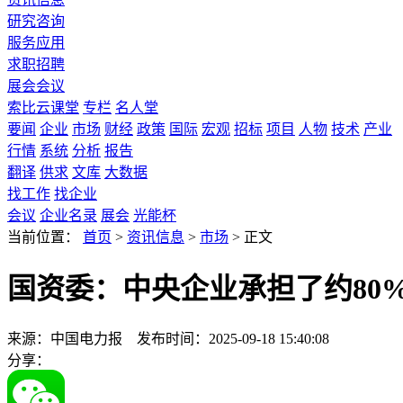
研究咨询
服务应用
求职招聘
展会会议
索比云课堂
专栏
名人堂
要闻
企业
市场
财经
政策
国际
宏观
招标
项目
人物
技术
产业
行情
系统
分析
报告
翻译
供求
文库
大数据
找工作
找企业
会议
企业名录
展会
光能杯
当前位置：
首页
>
资讯信息
>
市场
>
正文
国资委：中央企业承担了约80%
来源：中国电力报
发布时间：2025-09-18 15:40:08
分享：