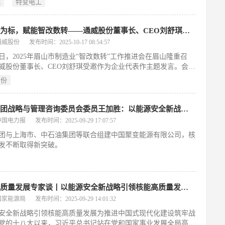
式
特变电工
高层建筑、城市配网、高压电网、轨道交通等多个场景。
以灯塔为标，赋能智改数转——通威股份董事长、CEO刘舒琪出席眉山市制造业“智改数转”工作推进会
通威股份
发布时间：2025-10-17 08:54:57
16日，2025年眉山市制造业“智改数转”工作推进会在眉山隆重召
威股份董事长、CEO刘舒琪受邀作为企业代表作主题发言。会议
议现场对获得“智改数转”项目资金的企业、“先进级智能工厂”和
股份
智改数转促进中心进行了授牌表彰，并举行“灯塔工厂”揭牌仪
表示，通威始终将智能化改造和数字化转型作为企业高质量发展
驱动力。
中核集团战略与管理咨询委员会委员王加胜：以能源安全新战略引领核能高质量发展 为推进中国式现代化建设筑牢战略支撑
中国电力报
发布时间：2025-09-29 17:07:57
团与上海市、中石油集团等联合组建中国聚变能源有限公司，核
发不断取得新突破。
能源高质量发展专家谈丨以能源安全新战略引领核能高质量发展 为推进中国式现代化建设筑牢战略支撑
国家能源局
发布时间：2025-09-29 14:01:32
安全新战略引领核能高质量发展为推进中国式现代化建设筑牢战
党的十八大以来，习近平总书记站在党和国家事业发展全局高