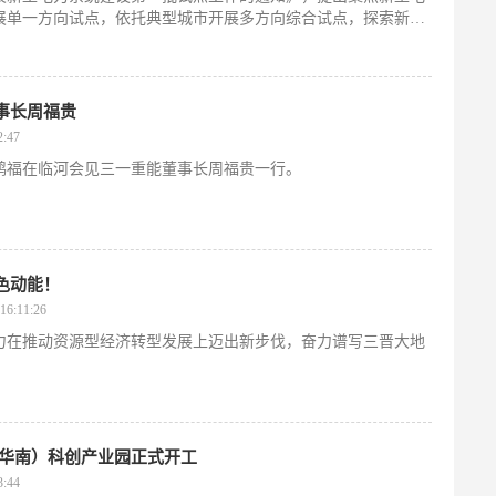
展单一方向试点，依托典型城市开展多方向综合试点，探索新型
型电力系统建设取得突破。坚持重点突破，先期围绕构网型技
网、算力与电力协同、虚拟电厂、大规模高比例新能源外送、新
事长周福贵
:47
张鸿福在临河会见三一重能董事长周福贵一行。
色动能！
6:11:26
力在推动资源型经济转型发展上迈出新步伐，奋力谱写三晋大地
（华南）科创产业园正式开工
:44