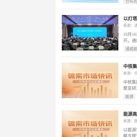
分布
中心、
来源：
10月
开。通
现场会
通威
眉山市
式。她
的核心
来源：
中核集
聚变研
能源
来源：
以能源
略支撑