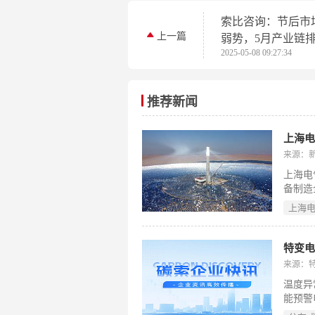
索比咨询：节后市
上一篇
弱势，5月产业链
2025-05-08 09:27:34
调
推荐新闻
来源：
上海电
备制造
核心竞
上海
生产力
型工业
来源：
温度异
能预警
电缆系