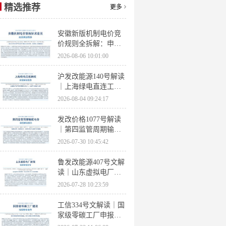
精选推荐
更多
安徽新版机制电价竞
价规则全拆解：申报
条件、保函罚则、出
2026-08-06 10:01:00
清机制、聚合商门槛
沪发改能源140号解读
｜上海绿电直连工作
方案 申报条件、源荷
2026-08-04 09:24:17
指标、场景优先级全
梳理
发改价格1077号解读
｜第四监管周期输配
电价落地 电量电价下
2026-07-30 10:45:42
调容量电价上调
鲁发改能源407号文解
读｜山东虚拟电厂管
理办法全文 分布式光
2026-07-28 10:23:59
伏打包入市规则详解
工信334号文解读｜国
家级零碳工厂申报条
件、三大硬性指标、