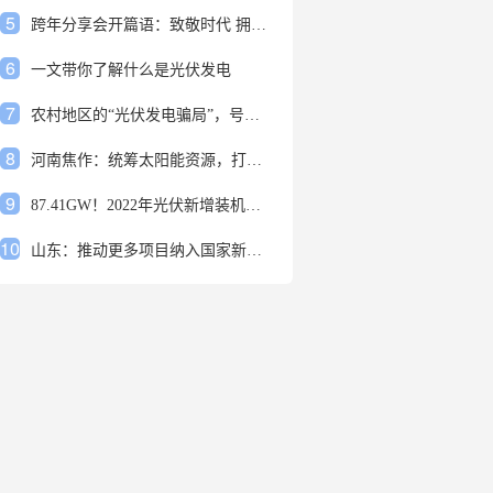
5
跨年分享会开篇语：致敬时代 拥抱变革
6
一文带你了解什么是光伏发电
7
农村地区的“光伏发电骗局”，号称能用屋顶赚钱，不少人已经上当
8
河南焦作：统筹太阳能资源，打造百万千瓦级光伏基地
9
87.41GW！2022年光伏新增装机规模发布
10
山东：推动更多项目纳入国家新增风光大基地项目
1
安装光伏发电申报流程四步走 手把手教你装起光伏电站
2
光伏发电是什么？光伏发电的优缺点有哪些？
3
6月21日 锅底料国内价格
4
光伏企业的业绩预告，透漏了这些信号
5
跨年分享会开篇语：致敬时代 拥抱变革