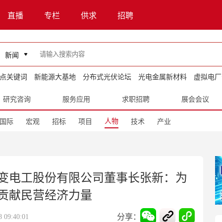
直播
专栏
供求
招聘
新闻
点关键词
新能源大基地
分布式光伏论坛
光电金属新材料
虚拟电厂
研究咨询
服务应用
求职招聘
展会会议
人物
国际
宏观
招标
项目
技术
产业
变电工股份有限公司董事长张新：为
贡献民营经济力量
分享：
09:40:01