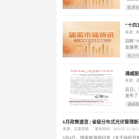
度，创
能源
系、积
和重大
来源：
回眸“
发展荣
能源安
电力
取的壮
力军，
化建设
通威股
来源：
近日，
发布了
通报》
通威
最终，
成功入
6月政策速览 | 省级分布式光伏管
来源：正泰安能
发布时间：2025-07-11 10:24
6月4日，国家能源局印发《关于组织