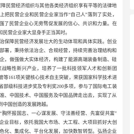
保障民营经济组织与其他各类经济组织享有平等的法律地
上把民营企业和民营企业家当作“自己人”落到了实处，
增强了民营企业心无旁骛促发展的信心、共识和力量。在
和民营企业家大显身手正当其时。
治保障民营经济发展壮大的生动体现和具体实践。创业
略部署，秉持依法治企、合规经营，持续完善治理结构和
企，做强做大实体经济，构建了能源高端装备制造、硅
家战略性新兴产业，培养了一批科技领军人才和创新团
管等161项关键核心技术自主突破，荣获国家科学技术进
省部级科技进步奖及专利奖200多项，参与了国际电工装
准、中国技术、中国服务及中国品牌走出去，实现了从
到中国创造的发展跨越。
“胸怀报国志、一心谋发展、守法善经营、先富促共富”
”企业目标，依托我国大市场、大工程、大项目抓好大创
色化、集成化、平台化发展，加快数智转型。弘扬企业