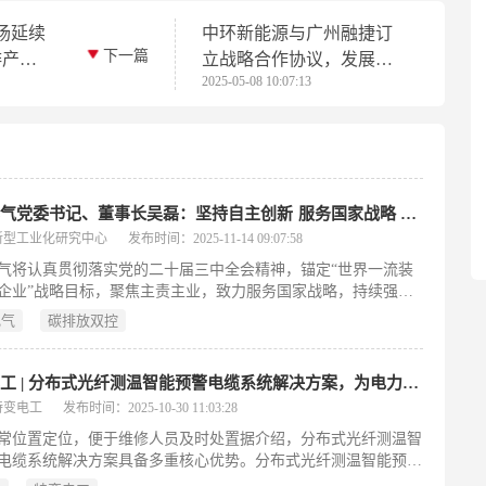
场延续
中环新能源与广州融捷订
下一篇
排产下
立战略合作协议，发展新
2025-05-08 10:07:13
能源及绿色能源产业
上海电气党委书记、董事长吴磊：坚持自主创新 服务国家战略 以一流装备智造为新型工业化贡献力量
新型工业化研究中心
发布时间：2025-11-14 09:07:58
气将认真贯彻落实党的二十届三中全会精神，锚定“世界一流装
企业”战略目标，聚焦主责主业，致力服务国家战略，持续强化
争力，在高端化、智能化、绿色化变革中勇立潮头，在发展新质
电气
碳排放双控
上勇闯新路，在服务高水平科技自立自强勇当先锋，不断深化新
化实践探索，努力扛起高端国产装备自主制造重要使命。
特变电工 | 分布式光纤测温智能预警电缆系统解决方案，为电力网络装上“感知预警雷达”
特变电工
发布时间：2025-10-30 11:03:28
常位置定位，便于维修人员及时处置据介绍，分布式光纤测温智
电缆系统解决方案具备多重核心优势。分布式光纤测温智能预警
统解决方案的三大核心优势目前，该解决方案已广泛应用于数据