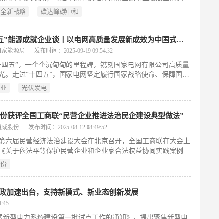
造性提出能源安全新战略，就碳达峰碳中和、构建新型能源体
安全新战略
碳达峰碳中和
极安全有序发展核电、中国核安全观等作出一系列重要指示批示
决策部署。
“十四五”能源成就企业谈丨以电网高质量发展新成效为中国式现代化蓄力赋能
国家能源局
发布时间：2025-09-19 09:54:32
十四五”，一个个沉甸甸的里程碑，镌刻国家电网有限公司高质量
光。走过“十四五”，国家电网坚定履行国家战略使命、保障国家
全、服务国计民生，以电网高质量发展谱写能源骨干央企锐意进
行业
光伏发电
美篇章。步入“十五五”，国家电网坚定当好新型电力系统建设主
更好担负起大国重器、强国基石的重要作用，持续为中国式现代
注入强劲动能。
份获评全国工商联“民营企业推进法治民企建设典型做法”
通威股份
发布时间：2025-08-12 08:49:52
第六届民营经济法治建设大会在北京召开，全国工商联在大会上
《关于依法平等保护民营企业和企业家合法权益协同实践案例的
和《关于商会和民营企业推进法治民企建设典型做法的通报》。
股份
通威股份凭借“以合规管理为核心，打造法治民企”的创新实践，
选全国工商联“民营企业推进法治民企建设典型做法”。
理新政加速出台，支持新模式、新业态创新发展
:45
开展新型电力系统建设第一批试点工作的通知》，提出聚焦新型电