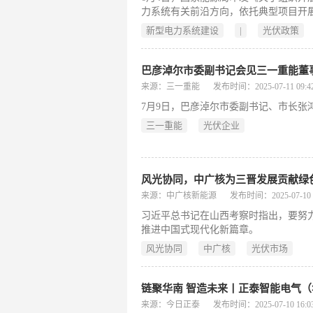
力系统有关前沿方向，依托典型项目开
电力系统建设新技术、新模式，推动新
新型电力系统建设
|
光伏政策
术、系统友好型新能源电站、智能微电
一代煤电等七个方向开展试点工作。
巴彦淖尔市委副书记会见三一重能董
来源：三一重能
发布时间：2025-07-11 09:42
​7月9日，巴彦淖尔市委副书记、市长
三一重能
光伏企业
风光协同，中广核为三晋发展贡献绿
来源：中广核新能源
发布时间：2025-07-10 1
习近平总书记在山西考察时指出，要努
推进中国式现代化新篇章。
风光协同
中广核
光伏市场
链聚华南 智造未来丨正泰智能电气
来源：今日正泰
发布时间：2025-07-10 16:03