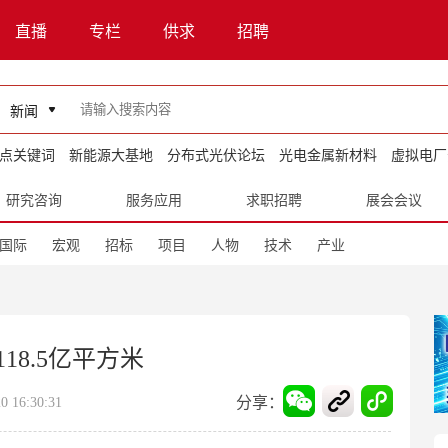
直播
专栏
供求
招聘
新闻
点关键词
新能源大基地
分布式光伏论坛
光电金属新材料
虚拟电厂
研究咨询
服务应用
求职招聘
展会会议
国际
宏观
招标
项目
人物
技术
产业
18.5亿平方米
分享：
16:30:31