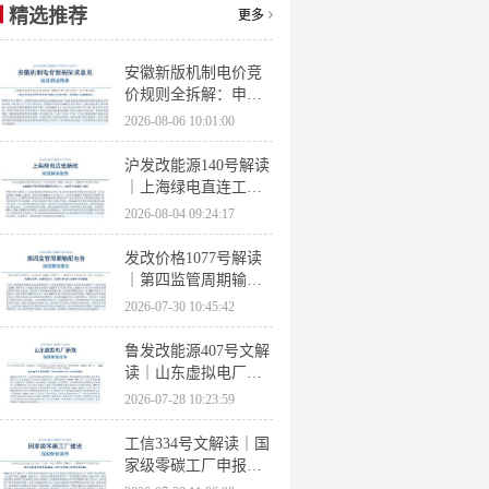
精选推荐
更多
安徽新版机制电价竞
价规则全拆解：申报
条件、保函罚则、出
2026-08-06 10:01:00
清机制、聚合商门槛
沪发改能源140号解读
｜上海绿电直连工作
方案 申报条件、源荷
2026-08-04 09:24:17
指标、场景优先级全
梳理
发改价格1077号解读
｜第四监管周期输配
电价落地 电量电价下
2026-07-30 10:45:42
调容量电价上调
鲁发改能源407号文解
读｜山东虚拟电厂管
理办法全文 分布式光
2026-07-28 10:23:59
伏打包入市规则详解
工信334号文解读｜国
家级零碳工厂申报条
件、三大硬性指标、