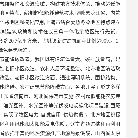
气候条件和资源禀赋，构建地方技术体系，推动超低能
地区特点，编制超低能耗建筑技术导则;黑龙江省、内蒙
严寒地区规模化应用;上海市结合夏热冬冷地区特点建立
能耗建筑政策和技术在长三角一体化示范区先行先试。
积约20.7亿平方米，占城镇新建建筑面积比例超90%。到
行绿色建筑标准。
节能降碳改造。我国既有建筑体量大、碳排放量高，是
镇老旧小区改造、农村人居环境整治、北方地区清洁取
改造。老旧小区改造方面，通过照明系统、围护结构、
能降碳。农村建筑节能降碳方面，各地开展了形式多样
山东省济南市、河北省保定市实施“农村超低能耗农房建
补、渔光互补、水光互补等光伏发电规模化项目建设;西藏
，实现了牧区电力“自发自用+供热供暖”。北方地区积极
区利用风能和太阳能发电供暖，辽宁省通过秸秆再利用
省依托丰富的地热资源推广地源热泵供暖，山西省太原