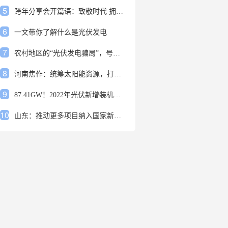
5
跨年分享会开篇语：致敬时代 拥抱变革
6
一文带你了解什么是光伏发电
7
农村地区的“光伏发电骗局”，号称能用屋顶赚钱，不少人已经上当
8
河南焦作：统筹太阳能资源，打造百万千瓦级光伏基地
9
87.41GW！2022年光伏新增装机规模发布
10
山东：推动更多项目纳入国家新增风光大基地项目
1
安装光伏发电申报流程四步走 手把手教你装起光伏电站
2
光伏发电是什么？光伏发电的优缺点有哪些？
3
6月21日 锅底料国内价格
4
光伏企业的业绩预告，透漏了这些信号
5
跨年分享会开篇语：致敬时代 拥抱变革