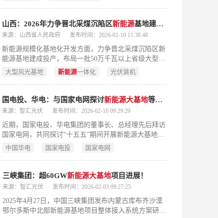
个、新疆2个、四川4个。
山西：2026年力争晋北采煤沉陷区
新能源
基地建成投产 布局一批500MW以上省级
来源：山西省人民政府
发布时间：2026-02-10 11:38:48
新能源规模化基地化开发方面，力争晋北采煤沉陷区新
能源基地建成投产，布局一批50万千瓦以上省级大型风
光基地，探索新能源一体化、融合化发展路径，安排风
大型风光基地
新能源
一体化
光伏装机
电光伏装机规模3000万千瓦、并网2000万千瓦。地区生
产总值超过2.5万亿元、年均增长5%。落地执行集采药
品1220种。陶寺国家考古遗址公园正式挂牌，山西博物
国电投、华电：与国家电网探讨
新能源
大基地
等合作！
院位列国家一级博物馆运行评估第一名。
来源：智汇光伏
发布时间：2026-02-10 09:29:29
近期，国家电投、华电集团的董事长、总经理先后拜访
国家电网，共同探讨“十五五”期间开展新能源大基地等
方面的合作!国家电投集团与国家电网公司互为重要战
中国华电
国家电投
国家电网
略合作伙伴，双方共同践行保障能源安全、促进能源绿
色转型的职责使命，在能源保供、重大项目、科技创新
等领域合作紧密、成效显著。
三峡集团：超60GW
新能源
大基地
项目进展！
来源：智汇光伏
发布时间：2026-02-03 09:27:25
2025年4月27日，中国三峡集团发布内蒙古库布齐沙漠
鄂尔多斯中北部新能源基地项目整体接入系统方案研究