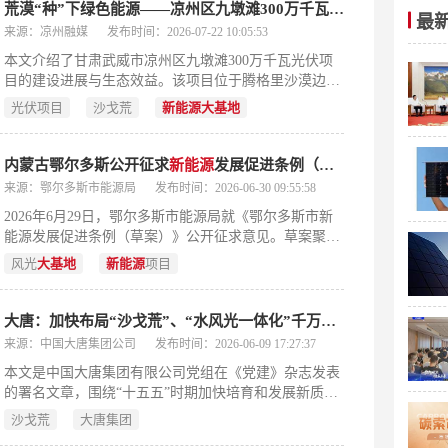
荒漠“种”下绿色能源——凉州区九墩滩300万千瓦光伏项目建设正酣
最
来源：凉州融媒
发布时间：2026-07-22 10:05:53
本文介绍了甘肃武威市凉州区九墩滩300万千瓦光伏项
目的建设进展与生态效益。该项目位于腾格里沙漠边缘
荒漠地带，占地约5.85万亩，总投资91亿元，是我国首
光伏项目
沙戈荒
新能源
大基地
个面向沙戈荒地区、集成防沙治沙与生态修复关键技术
的新能源大基地示范工程。作为“陇电入浙”特高压外送
通道的配套电源，项目采用“点对网”模式，建成后年发
内蒙古鄂尔多斯公开征求
新能源
发展促进条例（草案）
电量约50亿千瓦时，可替代标准煤150.75万吨，减排二
来源：鄂尔多斯市能源局
发布时间：2026-06-30 09:55:58
氧化碳412.8万吨。目前工程正高效推进，已完成大部分
2026年6月29日，鄂尔多斯市能源局就《鄂尔多斯市新
场地平整与基础施工，计划2026年11月底全容量并网。
能源发展促进条例（草案）》公开征求意见。草案聚焦
项目创新实践“板上发电、板下治沙、板间种植”立体开
新能源全产业链发展，明确规范项目开发管理，要求通
发模式，兼顾清洁能源生产与荒漠生态修复。（199
风光
大基地
新能源
项目
过竞争性配置优选开发主体，严禁圈占资源和倒卖项
字）
目，并实行利益冲突回避制度。在建设布局上，重点支
持沙漠、戈壁、荒漠地区大型风电光伏基地，推广“光
大唐：加快布局“沙戈荒”、“水风光一体化”千万千瓦
新能源
大基地
伏治沙”及农光、林光、牧光互补等生态复合利用模
来源：中国大唐集团公司
发布时间：2026-06-09 17:27:37
式；鼓励工业园区、嘎查村、矿区等场景的分布式新能
本文是中国大唐集团有限公司党组在《党建》杂志发表
源项目建设，推动发电收益服务乡村振兴。氢能方面，
的署名文章，围绕“十五五”时期加快培育和发展新质生
支持风光制氢技术研发与示范，统筹布局加氢设施，推
产力、服务能源强国建设展开系统阐述。文章立足国家
广氢燃料电池重卡、矿卡及公交应用，并推动绿氢与化
沙戈荒
大唐集团
战略高度，分析了当前世界经济放缓、我国经济持续成
工、冶金等传统产业融合。草案还涵盖生物质能、地热