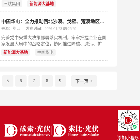
招标公告。三峡集团已经与四川、云南两省分别签订新
三峡集团
新能源
大基地
能源项目合作开发协议。2025年4月，三峡集团辽宁庄
河的250兆瓦V场址海上风电项目主体工程顺利完工。
中国华电：全力推动西北沙漠、戈壁、荒漠地区
新能源
大基地
建设
来源：能见
发布时间：2026-01-23 09:26:29
完善党中央重大决策部署落实机制，牢牢把握企业在国
家发展大局中的战略定位，协同推进降碳、减污、扩
绿、增长，全力推动西北沙漠、戈壁、荒漠地区新能源
新能源
大基地
中国华电
大基地建设，加速推进西南金沙江上游水风光一体化清
洁能源基地项目建设，运营好华电新能源上市公司，增
强绿色发展动能，助力我国经济社会发展全面绿色转
型。
5
6
7
8
9
下一页
添加小程序