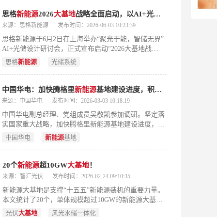
长、科技革命加速演进、绿色低碳转型深化四大形势特
能开发，新能源装备制造业升级及产业协同发展等内
征，强调能源安全与高质量发展的双重使命。在此基础
容。（198字）
思格
新能源
2026
大基地
战略全面启动，以AI+光储重构大型电站全生命周期价值！
上，提出需统筹处理“先立后破”“发展与安全”“机遇与挑
来源：思格新能源
发布时间：2026-06-03 10:23:39
战”三对关键关系，并从科技创新、产业焕新、机制革
思格新能源于6月2日在上海举办“聚光于能，智储无界”
新、布局谋新四方面部署重点任务：包括攻关“卡脖子”
AI+光储设计研讨会，正式宣布启动“2026大基地战
技术、推动煤电优化与新能源协同发展、深化“四能”改
略”，全面进军大型地面光伏与储能市场。该战略并非
革、加快推进藏东南清洁能源基地、“陕电入皖”“蒙电入
思格
新能源
光储系统
简单拓展产品线，而是依托其跨场景复用的底层平台能
苏”等重大工程，以及在“沙戈荒”地区和沿海省份布局千
力——涵盖硬件可靠性、云平台、软件系统、通信架构
万千瓦级“水风光一体化”与海上风光大基地，全面支撑
及全球服务体系，支撑从户用、工商业向大型电站的高
新型能源体系建设和中国式现代化进程。（199字）
中国华电：加快腾格里
新能源
基地建设进度，积极谋划储备优质
大
质量延伸。公司同步发布SigenAgent能源智能体、
来源：中国华电
发布时间：2026-03-03 10:18:19
SigenTerra地面储能系统、SigenInsite电站管理系统等核
中国华电副总经理、党组成员吴敬凯参加调研。坚定落
心产品，构建覆盖光、储、变、控与AI的全栈解决方
实国家重大战略，加快腾格里新能源基地建设进度，积
案。方案聚焦全生命周期投资最优、发电收益最大化与
极谋划储备优质大基地资源，推动项目纳入国家和内蒙
智慧安全运维，强调组串式架构、全域构网能力及AI深
中国华电
新能源
基地
古“十五五”规划，蹄疾步稳谋划推动战略性新兴产业和
度赋能，以应对高比例新能源接入下的复杂场景与市场
未来发展，在保障国家能源安全、服务经济社会发展全
化运营需求。活动还汇集行业专家，围绕储能规模化发
面绿色转型中展现新作为。
展、标准合规、可融资性评估及海外项目实践展开研
20个
新能源
超10GW
大基地
！
讨，凸显思格以技术可信度与系统整合力推动大型光储
来源：智汇光伏
发布时间：2026-02-24 09:10:35
高质量落地的战略路径。（199字）
新能源大基地是支撑“十五五”新能源装机的重要力量。
本文统计了20个，单体规模超过10GW的新能源大基地
项目，包括：内蒙古7个、宁夏1个、甘肃4个、青海2
光伏
大基地
风光水储一体化