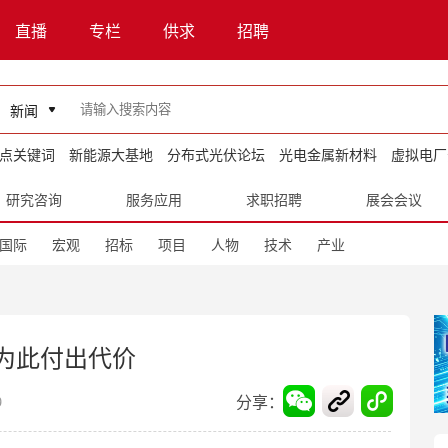
直播
专栏
供求
招聘
新闻
点关键词
新能源大基地
分布式光伏论坛
光电金属新材料
虚拟电厂
研究咨询
服务应用
求职招聘
展会会议
国际
宏观
招标
项目
人物
技术
产业
要为此付出代价
分享：
9