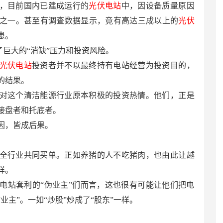
，目前国内已建成运行的
光伏电站
中，因设备质量原因
之一。甚至有调查数据显示，竟有高达三成以上的
光伏
患。
大的“消缺”压力和投资风险。
光伏电站
投资者并不以最终持有电站经营为投资目的，
的结果。
对这个清洁能源行业原本积极的投资热情。他们，正是
接盘者和托底者。
因，皆成后果。
全行业共同买单。正如养猪的人不吃猪肉，也由此让越
样。
电站套利的“伪业主”们而言，这也很有可能让他们把电
业主”。一如“炒股”炒成了“股东”一样。