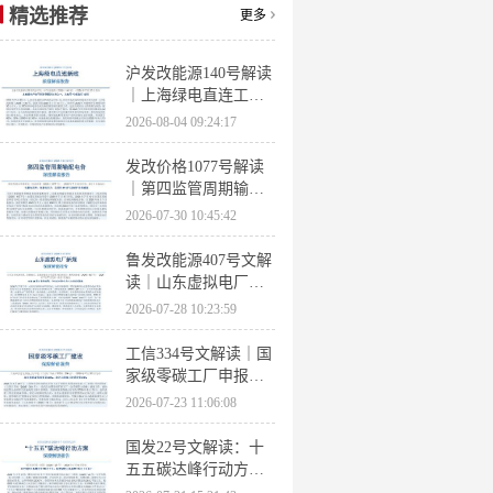
精选推荐
更多
沪发改能源140号解读
｜上海绿电直连工作
方案 申报条件、源荷
2026-08-04 09:24:17
指标、场景优先级全
梳理
发改价格1077号解读
｜第四监管周期输配
电价落地 电量电价下
2026-07-30 10:45:42
调容量电价上调
鲁发改能源407号文解
读｜山东虚拟电厂管
理办法全文 分布式光
2026-07-28 10:23:59
伏打包入市规则详解
工信334号文解读｜国
家级零碳工厂申报条
件、三大硬性指标、
2026-07-23 11:06:08
申报时间全梳理
国发22号文解读：十
五五碳达峰行动方案
风光28亿千瓦 / 储能3