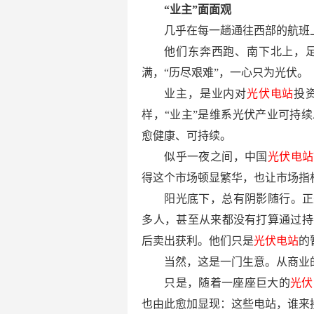
“业主”面面观
几乎在每一趟通往西部的航班
他们东奔西跑、南下北上，
满，“历尽艰难”，一心只为光伏。
业主，是业内对
光伏电站
投
样，“业主”是维系光伏产业可持
愈健康、可持续。
似乎一夜之间，中国
光伏电站
得这个市场顿显繁华，也让市场指
阳光底下，总有阴影随行。正
多人，甚至从来都没有打算通过持
后卖出获利。他们只是
光伏电站
的
当然，这是一门生意。从商业
只是，随着一座座巨大的
光伏
也由此愈加显现：这些电站，谁来