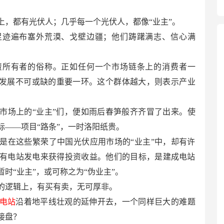
上，都有光伏人；几乎每一个光伏人，都像“业主”。
足迹遍布塞外荒漠、戈壁边疆；他们踌躇满志、信心满
资所有者的俗称。正如任何一个市场链条上的消费者一
续发展不可或缺的重要一环。这个群体越大，则表示产业
市场上的“业主”们，便如雨后春笋般齐齐冒了出来。使
标——项目“路条”，一时洛阳纸贵。
是在这些繁荣了中国光伏应用市场的“业主”中，却有许
有电站发电来获得投资收益。他们的目标，是建成电站
暂时“业主”，或可称之为“伪业主”。
的逻辑上，有买有卖，无可厚非。
电站
沿着地平线壮观的延伸开去，一个同样巨大的难题
接盘？