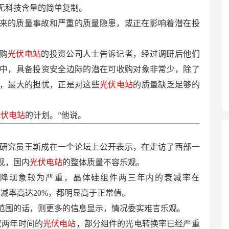
无科技含量的简单复制。
来的质量事故和严重的质量隐患，或正在影响着潜在投
购
光伏电站
的投资公司人士告诉记者，经过调研后他们
中，具备投资安全边际的潜在可收购对象非常少，除了
，最大的担忧，正是对这些
光伏电站
的质量缺乏足够的
光伏电站
的计划。”他说。
研究员王斯成在一个论坛上公开表示，在走访了西部一
现，国内
光伏电站
的整体质量不容乐观。
降现象较为严重，晶体硅组件两三年内的衰减率在
件衰减率高达20%，都明显高于正常值。
范围的话，则更多的信息显示，情况委实难言乐观。
仅两年时间的
光伏电站
，部分组件的光电转换率已经严重