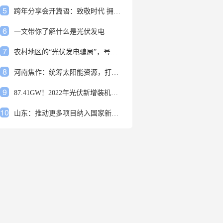
5
跨年分享会开篇语：致敬时代 拥抱变革
6
一文带你了解什么是光伏发电
7
农村地区的“光伏发电骗局”，号称能用屋顶赚钱，不少人已经上当
8
河南焦作：统筹太阳能资源，打造百万千瓦级光伏基地
9
87.41GW！2022年光伏新增装机规模发布
10
山东：推动更多项目纳入国家新增风光大基地项目
1
安装光伏发电申报流程四步走 手把手教你装起光伏电站
2
光伏发电是什么？光伏发电的优缺点有哪些？
3
6月21日 锅底料国内价格
4
光伏企业的业绩预告，透漏了这些信号
5
跨年分享会开篇语：致敬时代 拥抱变革