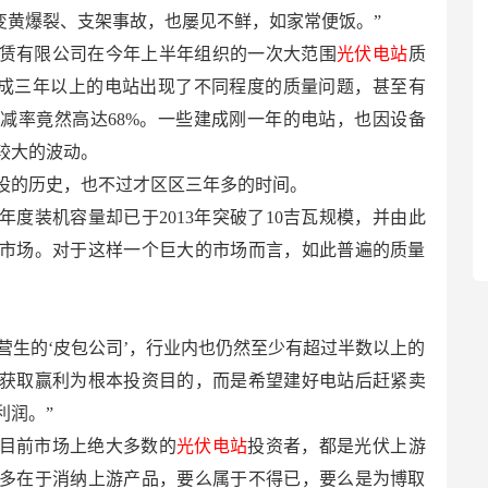
变黄爆裂、支架事故，也屡见不鲜，如家常便饭。”
赁有限公司在今年上半年组织的一次大范围
光伏电站
质
建成三年以上的电站出现了不同程度的质量问题，甚至有
减率竟然高达68%。一些建成刚一年的电站，也因设备
较大的波动。
设的历史，也不过才区区三年多的时间。
度装机容量却已于2013年突破了10吉瓦规模，并由此
市场。对于这样一个巨大的市场而言，如此普遍的质量
为营生的‘皮包公司’，行业内也仍然至少有超过半数以上的
获取赢利为根本投资目的，而是希望建好电站后赶紧卖
利润。”
目前市场上绝大多数的
光伏电站
投资者，都是光伏上游
多在于消纳上游产品，要么属于不得已，要么是为博取